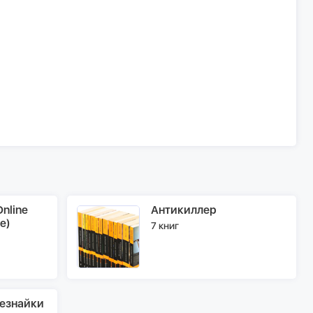
nline
Антикиллер
e)
7 книг
езнайки