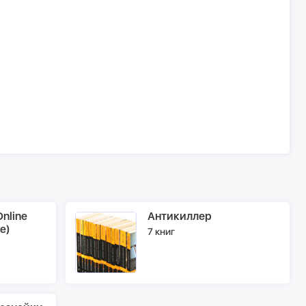
nline
Антикиллер
e)
7 книг