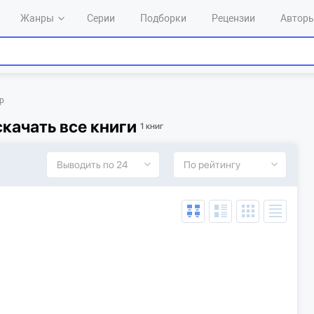
Жанры
Серии
Подборки
Рецензии
Автор
р
качать все книги
1 книг
Выводить по 24
По рейтингу