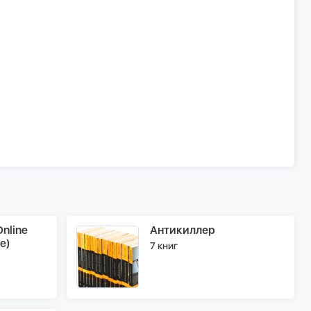
nline
Антикиллер
e)
7 книг