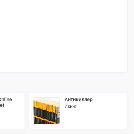
nline
Антикиллер
e)
7 книг