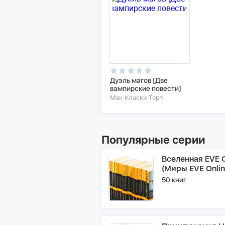
Дуэль магов [Две
вампирские повести]
Мак-Класки Торп
Популярные серии
Вселенная EVE O
(Миры EVE Onlin
50 книг