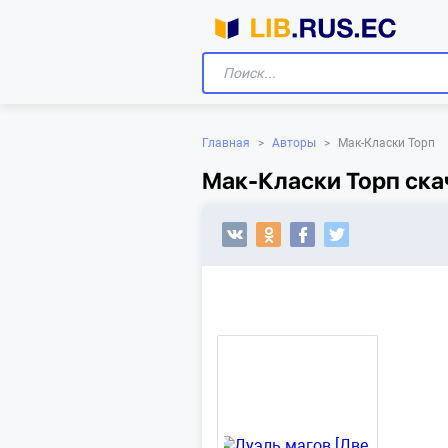
Главная
>
Авторы
>
Мак-Класки Торп
Мак-Класки Торп ска