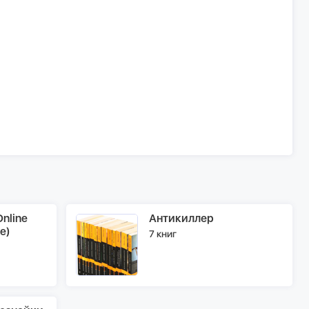
nline
Антикиллер
e)
7 книг