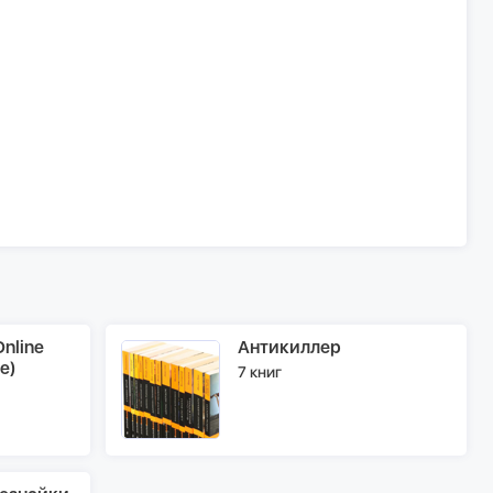
nline
Антикиллер
e)
7 книг