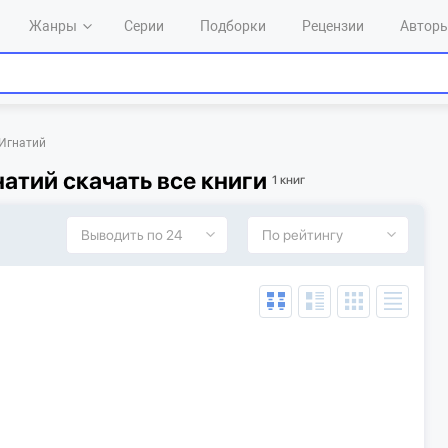
Жанры
Серии
Подборки
Рецензии
Автор
 Игнатий
натий скачать все книги
1 книг
Выводить по 24
По рейтингу