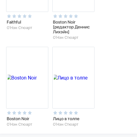
Faithful
Boston Noir
[редактор Деннис
О'Нэн Стюарт
Лихэйн]
О'Нэн Стюарт
Boston Noir
Лицо в толпе
О'Нэн Стюарт
О'Нэн Стюарт