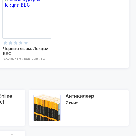
Черные дыры. Лекции
BBC
Хокинг Стивен Уильям
nline
Антикиллер
e)
7 книг