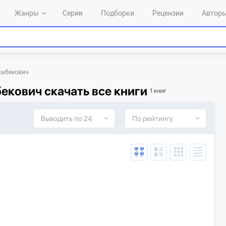
Жанры
Серии
Подборки
Рецензии
Автор
лыбекович
кович скачать все книги
1 книг
Выводить по 24
По рейтингу