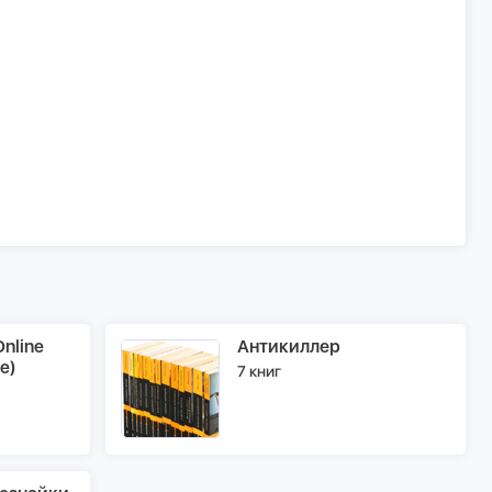
nline
Антикиллер
e)
7 книг