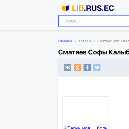
Главная
>
Авторы
>
Сматаев Софы Ка
Сматаев Софы Калыбе