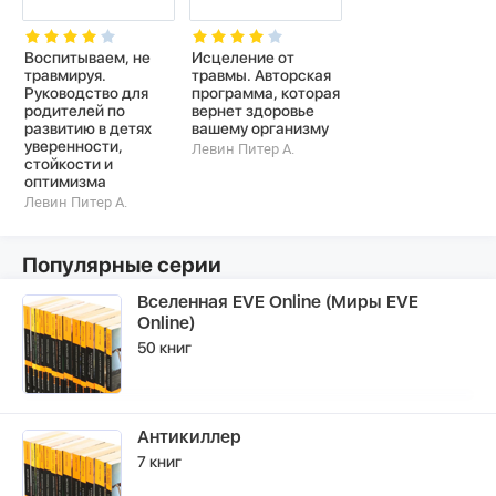
Воспитываем, не
Исцеление от
травмируя.
травмы. Авторская
Руководство для
программа, которая
родителей по
вернет здоровье
развитию в детях
вашему организму
уверенности,
Левин Питер А.
стойкости и
оптимизма
Левин Питер А.
Популярные серии
Вселенная EVE Online (Миры EVE
Online)
50 книг
Антикиллер
7 книг