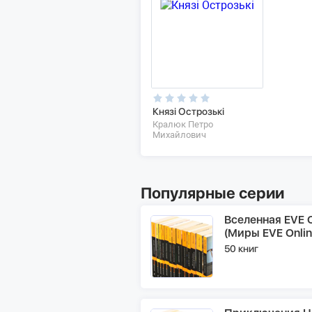
Князі Острозькі
Кралюк Петро
Михайлович
Популярные серии
Вселенная EVE O
(Миры EVE Onlin
50 книг