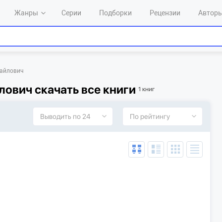
Жанры
Серии
Подборки
Рецензии
Автор
айлович
ович скачать все книги
1 книг
Выводить по 24
По рейтингу