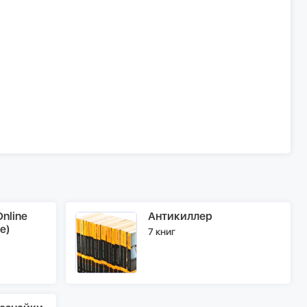
nline
Антикиллер
e)
7 книг