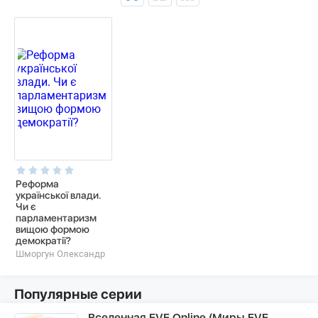
Реформа
української влади.
Чи є
парламентаризм
вищою формою
демократії?
Шморгун Олександр
Популярные серии
Вселенная EVE Online (Миры EVE