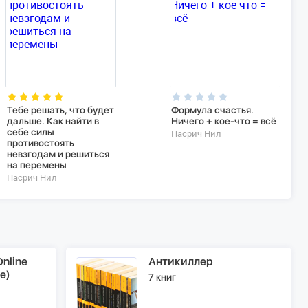
Тебе решать, что будет
Формула счастья.
дальше. Как найти в
Ничего + кое-что = всё
себе силы
Пасрич Нил
противостоять
невзгодам и решиться
на перемены
Пасрич Нил
nline
Антикиллер
e)
7 книг