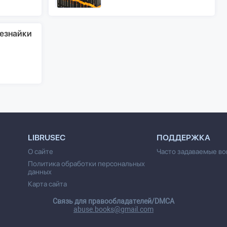
езнайки
LIBRUSEC
ПОДДЕРЖКА
О сайте
Часто задаваемые в
Политика обработки персональных
данных
Карта сайта
Cвязь для правообладателей/DMCA
abuse.books@gmail.com