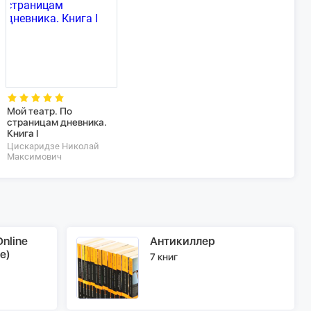
Мой театр. По
страницам дневника.
Книга I
Цискаридзе Николай
Максимович
nline
Антикиллер
e)
7 книг