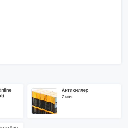
nline
Антикиллер
e)
7 книг