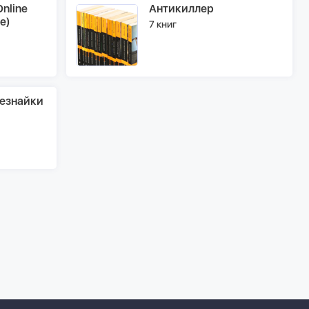
nline
Антикиллер
e)
7 книг
езнайки