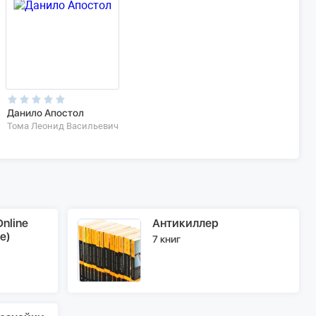
Данило Апостол
Тома Леонид Васильевич
nline
Антикиллер
e)
7 книг