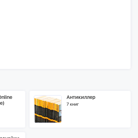
nline
Антикиллер
e)
7 книг