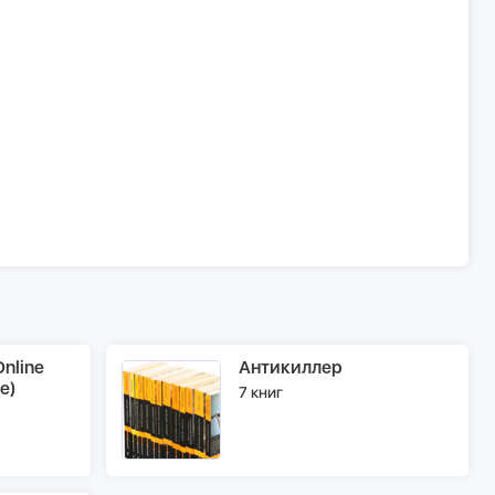
nline
Антикиллер
e)
7 книг