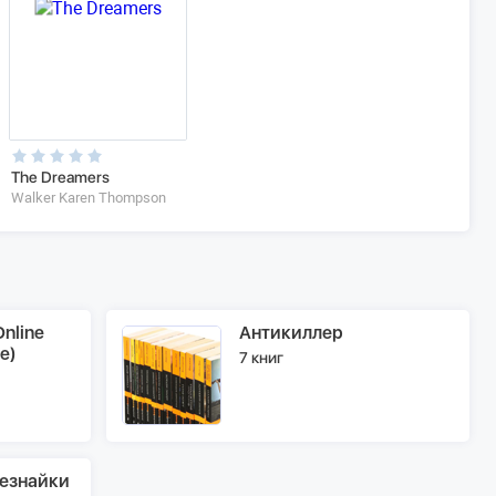
The Dreamers
Walker Karen Thompson
nline
Антикиллер
e)
7 книг
езнайки