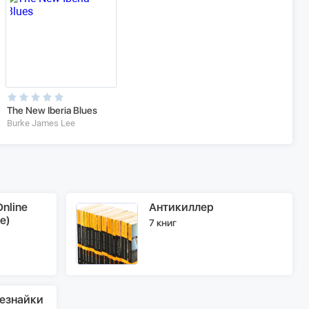
The New Iberia Blues
Burke James Lee
nline
Антикиллер
e)
7 книг
езнайки