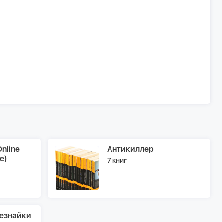
nline
Антикиллер
e)
7 книг
езнайки