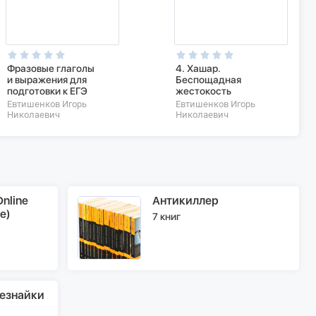
Фразовые глаголы
4. Хашар.
и выражения для
Беспощадная
подготовки к ЕГЭ
жестокость
Евтишенков Игорь
Евтишенков Игорь
Николаевич
Николаевич
nline
Антикиллер
e)
7 книг
езнайки