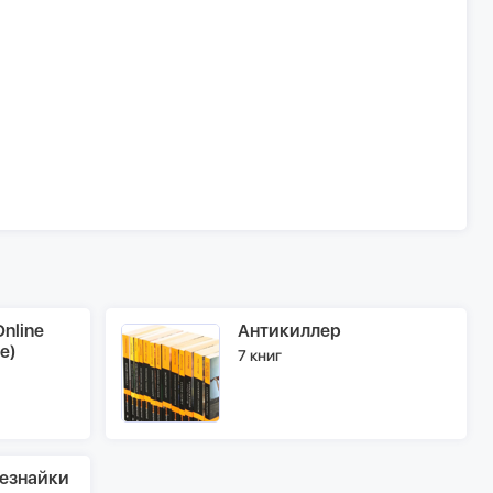
nline
Антикиллер
e)
7 книг
езнайки