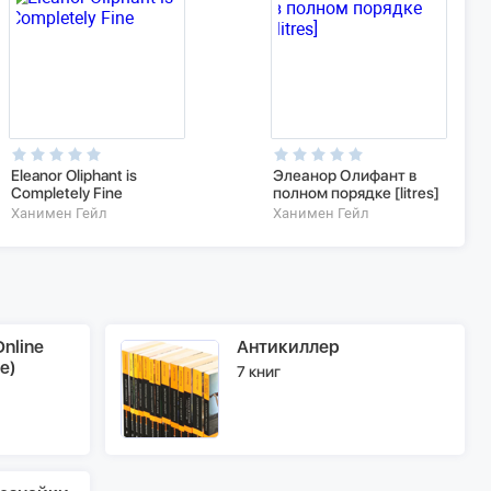
Eleanor Oliphant is
Элеанор Олифант в
Completely Fine
полном порядке [litres]
Ханимен Гейл
Ханимен Гейл
nline
Антикиллер
e)
7 книг