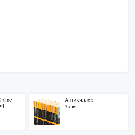
nline
Антикиллер
e)
7 книг