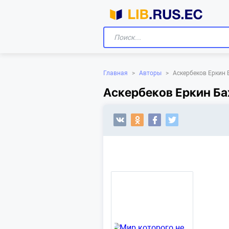
Главная
>
Авторы
>
Аскербеков Еркин
Аскербеков Еркин Ба