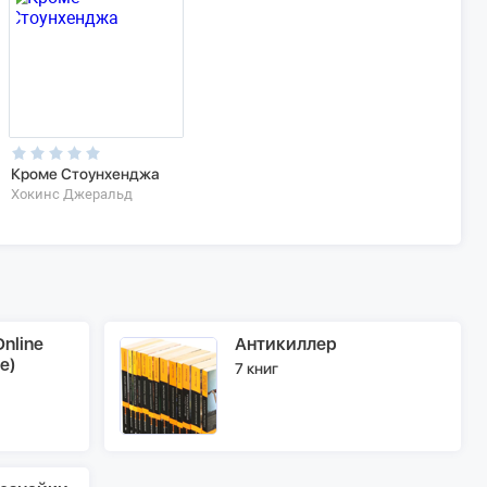
Кроме Стоунхенджа
Хокинс Джеральд
nline
Антикиллер
e)
7 книг