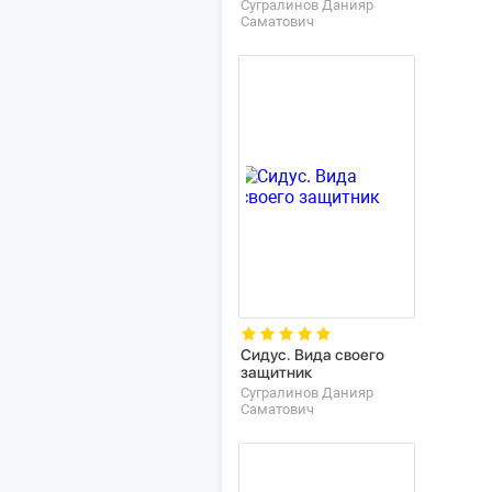
Сугралинов Данияр
Саматович
Сидус. Вида своего
защитник
Сугралинов Данияр
Саматович