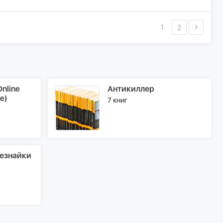
1
2
nline
Антикиллер
e)
7 книг
езнайки