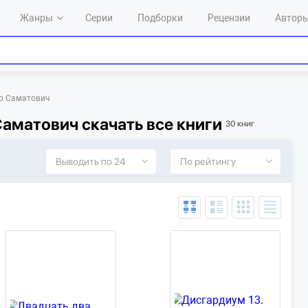
Жанры
Серии
Подборки
Рецензии
Автор
р Саматович
аматович скачать все книги
30 книг
Выводить по 24
По рейтингу