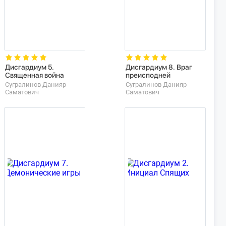
Дисгардиум 5.
Дисгардиум 8. Враг
Священная война
преисподней
Сугралинов Данияр
Сугралинов Данияр
Саматович
Саматович