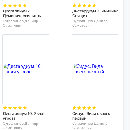
Дисгардиум 7.
Дисгардиум 2. Инициал
Демонические игры
Спящих
Сугралинов Данияр
Сугралинов Данияр
Саматович
Саматович
Дисгардиум 10. Явная
Сидус. Вида своего
угроза
первый
Сугралинов Данияр
Сугралинов Данияр
Саматович
Саматович