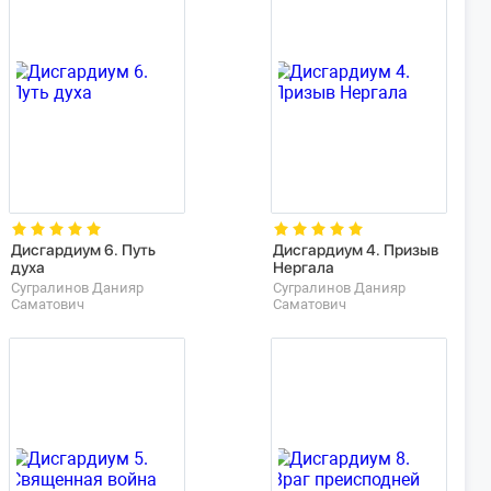
Дисгардиум 6. Путь
Дисгардиум 4. Призыв
духа
Нергала
Сугралинов Данияр
Сугралинов Данияр
Саматович
Саматович