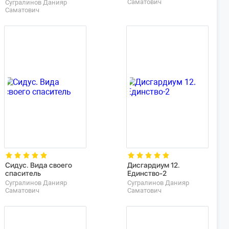
Саматович
Сугралинов Данияр
Саматович
Сидус. Вида своего
Дисгардиум 12.
спаситель
Единство-2
Сугралинов Данияр
Сугралинов Данияр
Саматович
Саматович