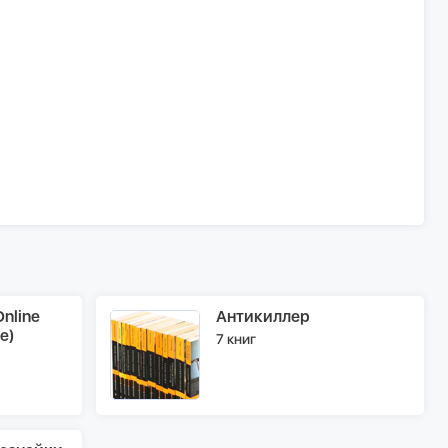
nline
Антикиллер
e)
7 книг