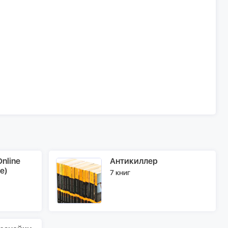
nline
Антикиллер
e)
7 книг